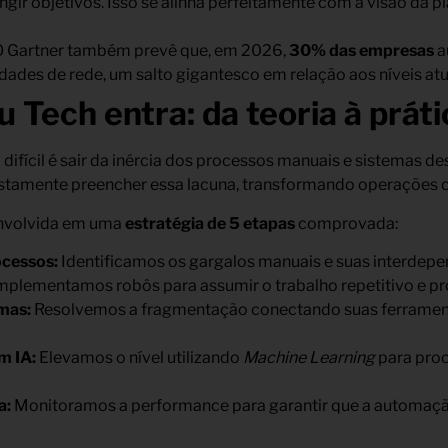
ngir objetivos. Isso se alinha perfeitamente com a visão da 
 Gartner também prevê que, em 2026,
30% das empresas
a
dades de rede, um salto gigantesco em relação aos níveis atu
 Tech entra: da teoria à práti
 difícil é sair da inércia dos processos manuais e sistemas 
stamente preencher essa lacuna, transformando operações co
nvolvida em uma
estratégia de 5 etapas
comprovada:
cessos:
Identificamos os gargalos manuais e suas interdepe
mplementamos robôs para assumir o trabalho repetitivo e pr
mas:
Resolvemos a fragmentação conectando suas ferrament
m IA:
Elevamos o nível utilizando
Machine Learning
para pro
a:
Monitoramos a performance para garantir que a automaçã