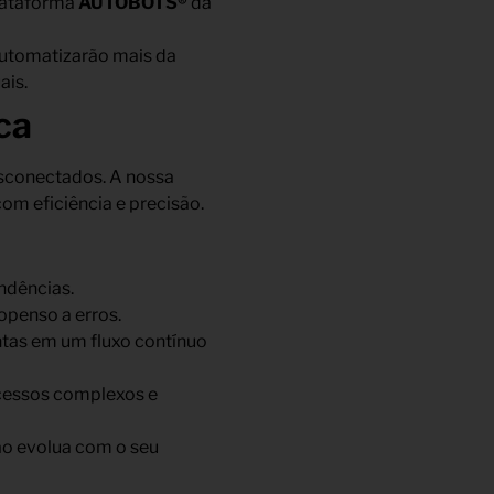
plataforma
AUTOBOTS®
da
utomatizarão mais da
ais.
ca
desconectados. A nossa
m eficiência e precisão.
ndências.
openso a erros.
as em um fluxo contínuo
cessos complexos e
o evolua com o seu