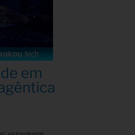
ade em
agêntica
s”, você pode estar