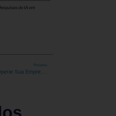
Pesquisas de IA em
Próximo
Em 2026, Uma IA Vai Operar Sua Empresa. Você Está Preparado?
dos