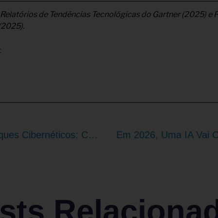
: Relatórios de Tendências Tecnológicas do Gartner (2025) e 
(2025).
:
O Alto Custo De Ataques Cibernéticos: CEOs Resilientes Usam Zero Trust Para Salvar Suas Empresas Enquanto Concorrentes Quebram
sts Relaciona