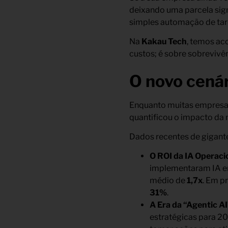
deixando uma parcela sign
simples automação de tar
Na
Kakau Tech
, temos ac
custos; é sobre sobrevivê
O novo cená
Enquanto muitas empresas
quantificou o impacto da
Dados recentes de gigant
O ROI da IA Operaci
implementaram IA em
médio de
1,7x
. Em p
31%
.
A Era da “Agentic AI
estratégicas para 2