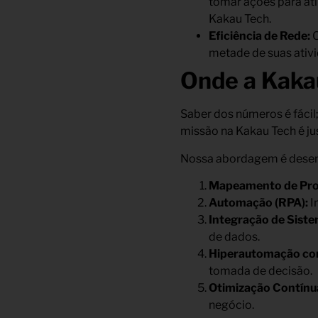
tomar ações para ati
Kakau Tech.
Eficiência de Rede:
O
metade de suas ativi
Onde a Kakau
Saber dos números é fácil;
missão na Kakau Tech é ju
Nossa abordagem é dese
Mapeamento de Pro
Automação (RPA):
I
Integração de Siste
de dados.
Hiperautomação co
tomada de decisão.
Otimização Contínu
negócio.