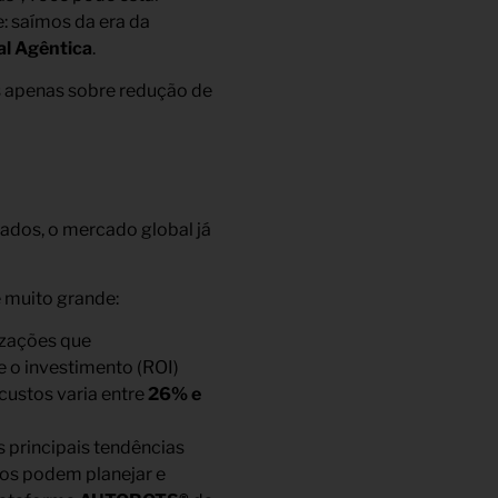
: saímos da era da
al Agêntica
.
 apenas sobre redução de
ados, o mercado global já
 muito grande:
izações que
 o investimento (ROI)
 custos varia entre
26% e
 principais tendências
mos podem planejar e