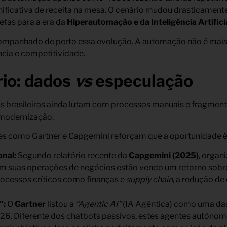
ificativa de receita na mesa. O cenário mudou drasticamente
efas para a era da
Hiperautomação e da Inteligência Artifici
ompanhado de perto essa evolução. A automação não é mais
ncia e competitividade.
rio: dados
vs
especulação
 brasileiras ainda lutam com processos manuais e fragment
 modernização.
es como Gartner e Capgemini reforçam que a oportunidade é
onal:
Segundo relatório recente da
Capgemini (2025)
, organ
 suas operações de negócios estão vendo um retorno sobre
rocessos críticos como finanças e
supply chain
, a redução de
”:
O
Gartner
listou a
“Agentic AI”
(IA Agêntica) como uma das
026. Diferente dos chatbots passivos, estes agentes autôno