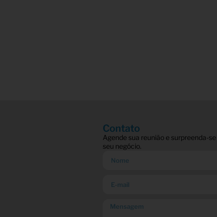
Contato
Agende sua reunião e surpreenda-se
seu negócio.