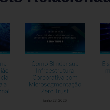
 na
Como Blindar sua
E 
nião
Infraestrutura
m
ncia
Corporativa com
a a
Microsegmentação
onal
Zero Trust
junho 23, 2026