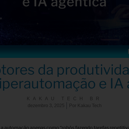
tores da produtivid
iperautomação e IA 
KAKAU TECH BR
dezembro 3, 2025
Por
Kakau Tech
 a automação apenas como “robôs fazendo tarefas repetitiva