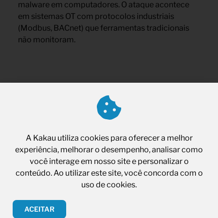
malware em computadores. O ataque acontece
em sistemas OT com protocolos industriais
(Modbus, BACnet) que ferramentas tradicionais
não monitoram.
A arquitetura que
detecta o invisível
Como explicado no artigo
“Morte, Impostos e
A Kakau utiliza cookies para oferecer a melhor
Violações de Segurança”
,
Zero Trust Architecture
experiência, melhorar o desempenho, analisar como
(ZTA) assume que um intruso já está presente no
você interage em nosso site e personalizar o
ambiente
.
conteúdo. Ao utilizar este site, você concorda com o
Princípios práticos do Zero Trust contra ameaças
uso de cookies.
invisíveis:
ACEITAR
1. Verificação contínua de identidade: