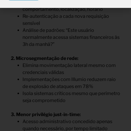
MFA adaptativo que considera
comportamento, localização, horário
Re-autenticação a cada nova requisição
sensível
Análise de padrões: “Este usuário
normalmente acessa sistemas financeiros às
3h da manhã?”
2. Microsegmentação de rede:
Elimina movimentação lateral mesmo com
credenciais válidas
Implementações com Illumio reduzem raio
de explosão de ataques em 78%
Isola sistemas críticos mesmo que perímetro
seja comprometido
3. Menor privilégio just-in-time:
Acesso administrativo concedido apenas
quando necessário, por tempo limitado