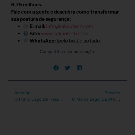
6,75 milhões.
Fale com a gente e descubra como transformar
sua postura de segurança:
E-mail:
info@kakautech.com
Site:
www.kakautech.com
WhatsApp:
[pelo botão ao lado]
Compartilhe esta publicação:
Anterior
Próximo
O Ponto Cego Da Resiliência Financeira: Por Que O Mainframe É O Coração Da Resolução BACEN 538/2025
O Marco Legal Da IA Chegou: Como Transformar As Exigências Em Vantagem Competitiva