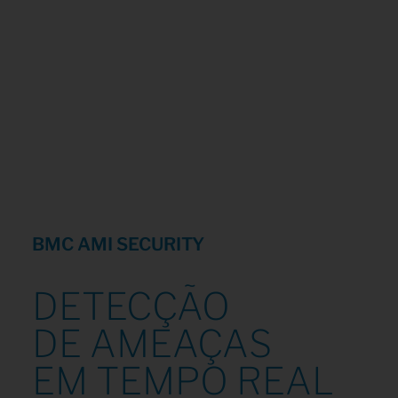
elevamos os níveis de visibilidade e
proteção, integrando-se nativamente a
arquiteturas em nuvem para garantir que
seus dados mais valiosos estejam sempre
seguros, independentemente de onde
residam.
BMC AMI SECURITY
DETECÇÃO
DE AMEAÇAS
EM TEMPO REAL