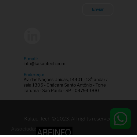
Enviar
E-mail:
info@kakautech.com
Endereço:
Av. das Nações Unidas, 14401 - 13° andar /
sala 1305 - Chácara Santo Antônio - Torre
Tarumã - São Paulo - SP - 04794-000
Kakau Tech © 2023. All rights reserved.
Associada: