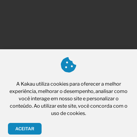
Contato
Agende sua reunião e surpreenda-se com o
A Kakau utiliza cookies para oferecer a melhor
impacto da tecnologia no seu negócio.
experiência, melhorar o desempenho, analisar como
você interage em nosso site e personalizar o
conteúdo. Ao utilizar este site, você concorda com o
uso de cookies.
ACEITAR