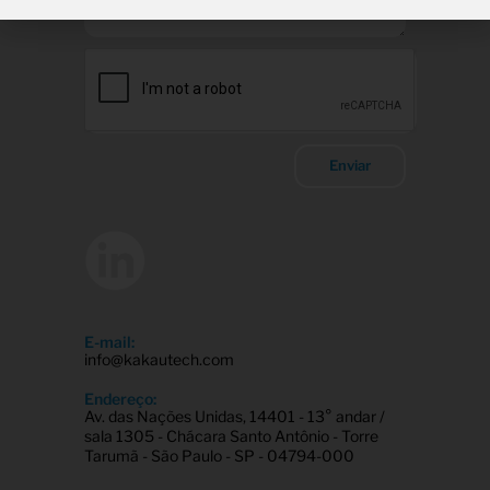
Enviar
E-mail:
info@kakautech.com
Endereço:
Av. das Nações Unidas, 14401 - 13° andar /
sala 1305 - Chácara Santo Antônio - Torre
Tarumã - São Paulo - SP - 04794-000