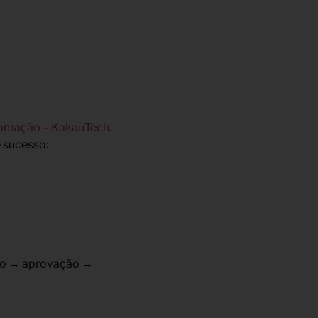
omação – KakauTech
.
 sucesso:
ção → aprovação →