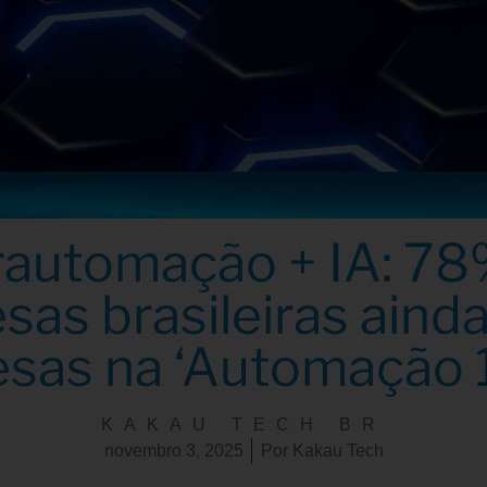
rautomação + IA: 78
as brasileiras aind
esas na ‘Automação 1
KAKAU TECH BR
novembro 3, 2025
Por
Kakau Tech