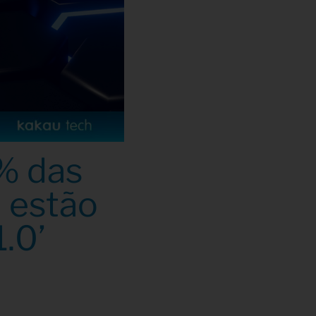
% das
a estão
.0’