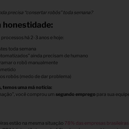
nda precisa “consertar robôs” toda semana?
 honestidade:
processos há 2-3 anos e hoje:
stes toda semana
tomatizados” ainda precisam de humano
gramar o robô manualmente
ometido
vos robôs (medo de dar problema)
, temos uma má notícia:
mação”, você comprou um
segundo emprego
para sua equipe
iras estão na mesma situação
78% das empresas brasileiras