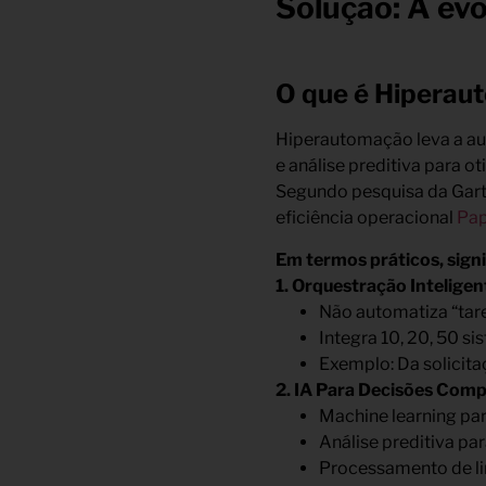
Solução: A ev
O que é Hiperau
Hiperautomação leva a aut
e análise preditiva para 
Segundo pesquisa da Gart
eficiência operacional
Pap
Em termos práticos, signi
1. Orquestração Inteligen
Não automatiza “tar
Integra 10, 20, 50 s
Exemplo: Da solicita
2. IA Para Decisões Comp
Machine learning pa
Análise preditiva pa
Processamento de li