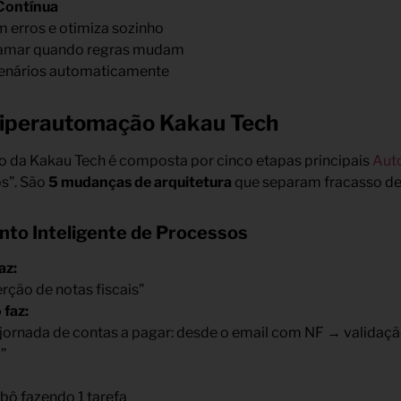
 Contínua
 erros e otimiza sozinho
ramar quando regras mudam
cenários automaticamente
 Hiperautomação Kakau Tech
o da Kakau Tech é composta por cinco etapas principais
Aut
s”. São
5 mudanças de arquitetura
que separam fracasso de
to Inteligente de Processos
az:
rção de notas fiscais”
faz:
 jornada de contas a pagar: desde o email com NF → valida
”
bô fazendo 1 tarefa