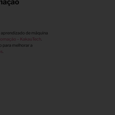
omação
), aprendizado de máquina
tomação – KakauTech
.
o para melhorar a
as
.