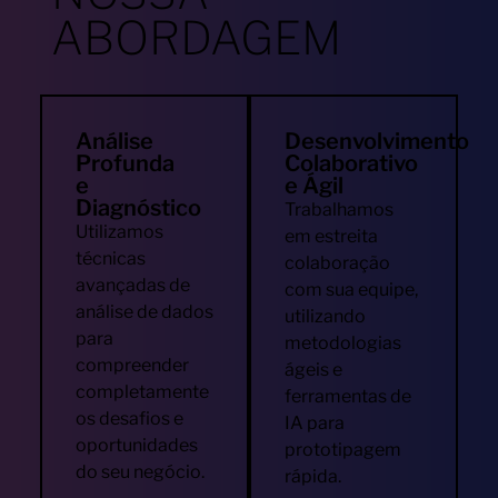
ABORDAGEM
Análise
Desenvolvimento
Profunda
Colaborativo
e
e Ágil
Diagnóstico
Trabalhamos
Utilizamos
em estreita
técnicas
colaboração
avançadas de
com sua equipe,
análise de dados
utilizando
para
metodologias
compreender
ágeis e
completamente
ferramentas de
os desafios e
IA para
oportunidades
prototipagem
do seu negócio.
rápida.