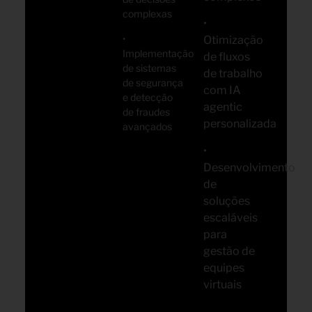
complexas
•
•
Otimização
Implementação
de fluxos
de sistemas
de trabalho
de segurança
com IA
e detecção
agentic
de fraudes
personalizada
avançados
•
Desenvolvimento
de
soluções
escaláveis
para
gestão de
equipes
virtuais