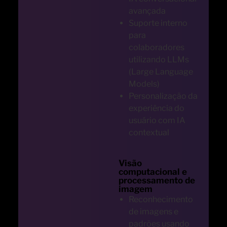
avançada
Suporte interno
para
colaboradores
utilizando LLMs
(Large Language
Models)
Personalização da
experiência do
usuário com IA
contextual
Visão
computacional e
processamento de
imagem
Reconhecimento
de imagens e
padrões usando