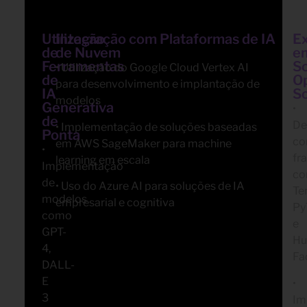
Utilização
Integração com Plataformas de IA
Ex
de
de Nuvem
e
Ferramentas
S
• Utilização do Google Cloud Vertex AI
de
O
para desenvolvimento e implantação de
IA
S
modelos
Generativa
•
de
De
• Implementação de soluções baseadas
Ponta
c
em AWS SageMaker para machine
•
fr
learning em escala
Implementação
c
de
• Uso do Azure AI para soluções de IA
Te
modelos
empresarial e cognitiva
Py
como
e
GPT-
Hu
4,
Fa
DALL-
E
•
3
Im