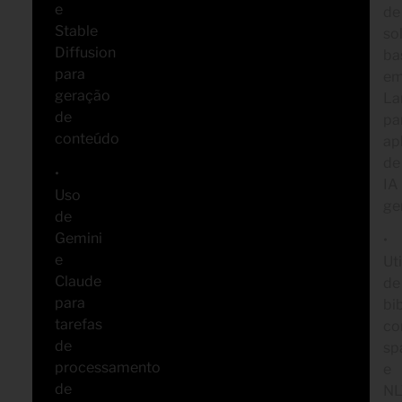
e
de
Stable
so
Diffusion
ba
para
e
geração
La
de
pa
conteúdo
ap
de
•
IA
Uso
ge
de
Gemini
•
e
Ut
Claude
de
para
bi
tarefas
c
de
sp
processamento
e
de
NL