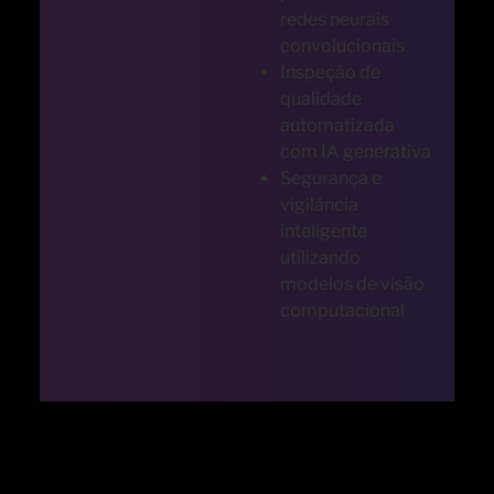
redes neurais
convolucionais
Inspeção de
qualidade
automatizada
com IA generativa
Segurança e
vigilância
inteligente
utilizando
modelos de visão
computacional