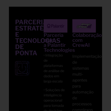
PARCERIAR
ESTRATÉGICAS
E
Parceria
Colaboração
TECNOLOGIAS
com
com
a Palantir
CrewAI
DE
Technologies
•
PONTA
• Integração
Implementação
de
de
plataformas
sistemas
de análise de
multi-
dados em
agentes
larga escala
para
• Soluções de
automação
inteligência
de
operacional
processos
para tomada
complexos
de decisões