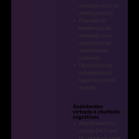
modelos de IA de
última geração
Previsão de
tendências de
mercado com
algoritmos de
aprendizado
profundo
Otimização de
estratégias de
negócio com IA
agentic
Assistentes
virtuais e chatbots
cognitivos
Atendimento ao
cliente 24/7 com
IA conversacional