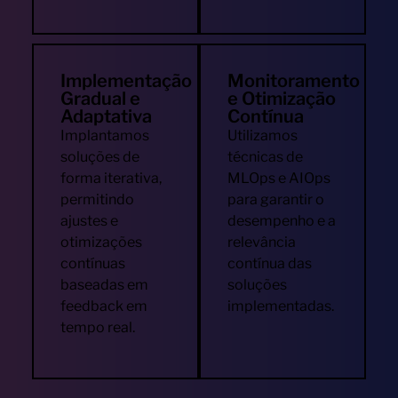
Implementação
Monitoramento
Gradual e
e Otimização
Adaptativa
Contínua
Implantamos
Utilizamos
soluções de
técnicas de
forma iterativa,
MLOps e AIOps
permitindo
para garantir o
ajustes e
desempenho e a
otimizações
relevância
contínuas
contínua das
baseadas em
soluções
feedback em
implementadas.
tempo real.