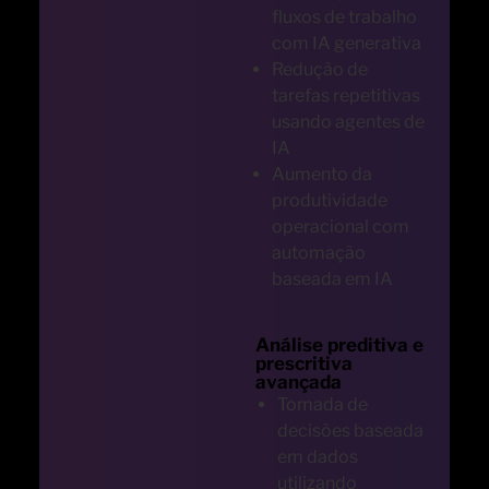
fluxos de trabalho
com IA generativa
Redução de
tarefas repetitivas
usando agentes de
IA
Aumento da
produtividade
operacional com
automação
baseada em IA
Análise preditiva e
prescritiva
avançada
Tomada de
decisões baseada
em dados
utilizando