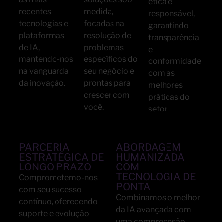
ética e
recentes
medida,
responsável,
tecnologias e
focadas na
garantindo
plataformas
resolução de
transparência
de IA,
problemas
e
mantendo-nos
específicos do
conformidade
na vanguarda
seu negócio e
com as
da inovação.
prontas para
melhores
crescer com
práticas do
você.
setor.
PARCERIA
ABORDAGEM
ESTRATÉGICA DE
HUMANIZADA
LONGO PRAZO
COM
TECNOLOGIA DE
Comprometemo-nos
PONTA
com seu sucesso
Combinamos o melhor
contínuo, oferecendo
da IA avançada com
suporte e evolução
uma compreensão