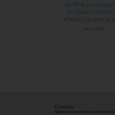
de RPA e Inteligê
Artificial multiplic
eficiência operaci
julho 7, 2026
Contato
Agende sua reunião e surpreenda-se