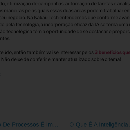
do, otimização de campanhas, automação de tarefas e anális
s maneiras pelas quais essas duas áreas podem trabalhar e
 seu negócio. Na Kakau Tech entendemos que conforme ava
o pela tecnologia, a incorporação eficaz da IA se torna uma
ão tecnológica têm a oportunidade de se destacar e proporc
ntes.
teúdo, então também vai se interessar pelos
3 benefícios que 
.
Não deixe de conferir e manter atualizado sobre o tema!
:
Porque A Automação De Processos É Importante Para Os Negócios