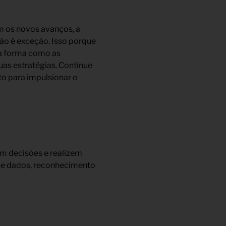
om os novos avanços, a
não é exceção. Isso porque
r a forma como as
as estratégias. Continue
nto para impulsionar o
em decisões e realizem
 de dados, reconhecimento