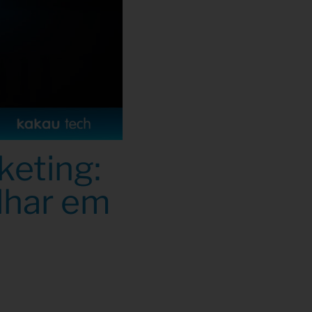
rketing:
lhar em