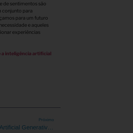
e de sentimentos são
m conjunto para
nçamos para um futuro
 necessidade e aqueles
ionar experiências
a inteligência artificial
Próximo
O Que É A Inteligência Artificial Generativa E Como Funciona?