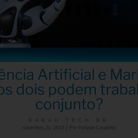
ência Artificial e Ma
s dois podem traba
conjunto?
KAKAU TECH BR
novembro 21, 2023
Por
Felippe Coutinho