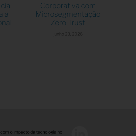
ncia
Corporativa com
a a
Microsegmentação
onal
Zero Trust
junho 23, 2026
 com o impacto da tecnologia no