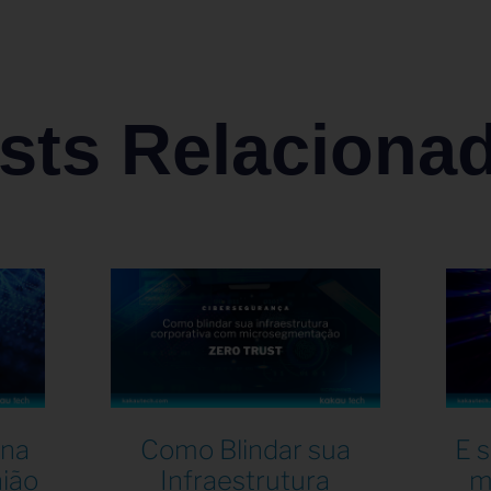
sts Relaciona
 na
Como Blindar sua
E 
nião
Infraestrutura
m