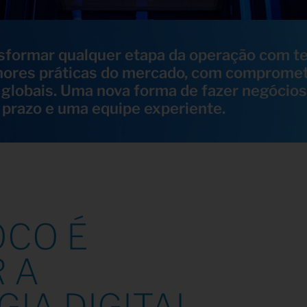
sformar qualquer etapa da operação com t
ores práticas do mercado, com compromet
 globais. Uma nova forma de fazer negócios
 prazo e uma equipe experiente.
OCO É
 A