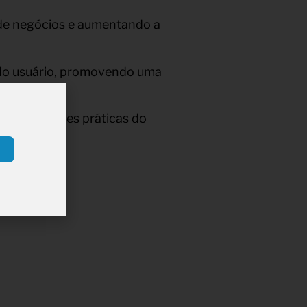
 de negócios e aumentando a
a do usuário, promovendo uma
s-venda.
e as melhores práticas do