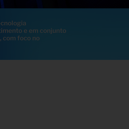
ecnologia
imento e em conjunto
, com foco no