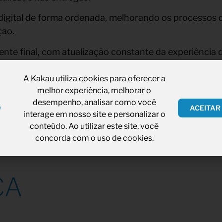
digital de forma ordenada, melhorando os processos
ção.
liente final, com atualização constante da experiênci
, desde o momento da aquisição, implementação e pó
A Kakau utiliza cookies para oferecer a
 voltadas para transformação digital e inovação frent
melhor experiência, melhorar o
desempenho, analisar como você
ACEITAR
interage em nosso site e personalizar o
conteúdo. Ao utilizar este site, você
concorda com o uso de cookies.
ÇA