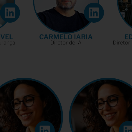
VEL​
CARMELO IARIA​
E
rança​
Diretor de IA
Diretor