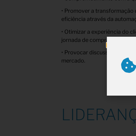
• Promover a transformação 
eficiência através da automa
• Otimizar a experiência do c
jornada de compra integrada
• Provocar discussões sempre
mercado.
LIDERAN