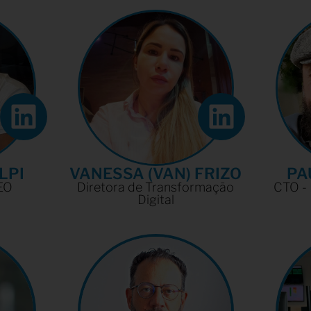
LPI
VANESSA (VAN) FRIZO
PA
EO
Diretora de Transformação
CTO - 
Digital