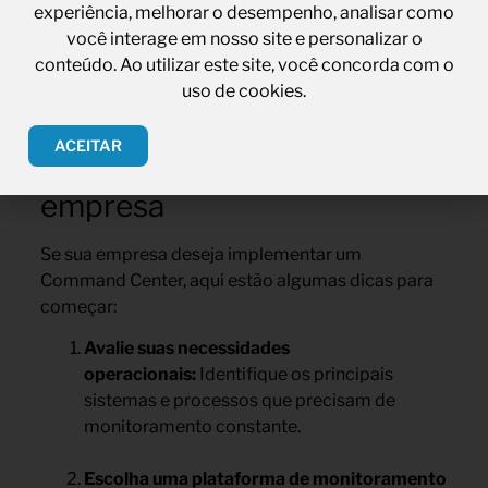
experiência, melhorar o desempenho, analisar como
clientes.
você interage em nosso site e personalizar o
conteúdo. Ao utilizar este site, você concorda com o
uso de cookies.
Como implementar um
ACEITAR
Command Center na sua
empresa
Se sua empresa deseja implementar um
Command Center, aqui estão algumas dicas para
começar:
Avalie suas necessidades
operacionais:
Identifique os principais
sistemas e processos que precisam de
monitoramento constante.
Escolha uma plataforma de monitoramento