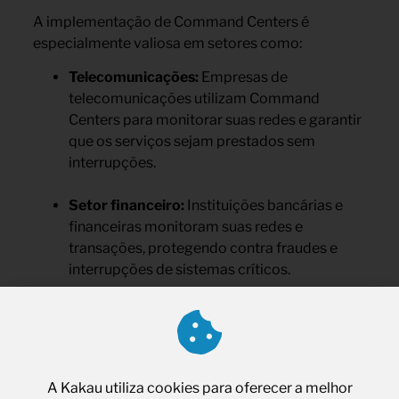
A implementação de Command Centers é
especialmente valiosa em setores como:
Telecomunicações:
Empresas de
telecomunicações utilizam Command
Centers para monitorar suas redes e garantir
que os serviços sejam prestados sem
interrupções.
Setor financeiro:
Instituições bancárias e
financeiras monitoram suas redes e
transações, protegendo contra fraudes e
interrupções de sistemas críticos.
E-commerce:
O comércio eletrônico
depende de operações contínuas para
garantir que seus sites e sistemas de
pagamento funcionem sem interrupções,
A Kakau utiliza cookies para oferecer a melhor
assegurando uma experiência fluida para os