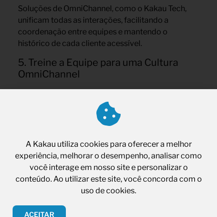
Soluções de OmniChannel, como o Kakau Tech,
unificam todas as interações, facilitando a
coordenação entre equipes e mantendo o
histórico de cada cliente acessível.
5. Treine a Equipe para uma Cultura
OmniChannel
A experiência do cliente vai além das ferramentas:
ela também depende das pessoas. Treine sua
equipe para entender a importância de uma
abordagem integrada, proporcionando o mesmo
nível de serviço, independentemente do canal.
A Kakau utiliza cookies para oferecer a melhor
experiência, melhorar o desempenho, analisar como
você interage em nosso site e personalizar o
Exemplos Práticos de
conteúdo. Ao utilizar este site, você concorda com o
OmniChannel na Experiência do
uso de cookies.
Cliente
ACEITAR