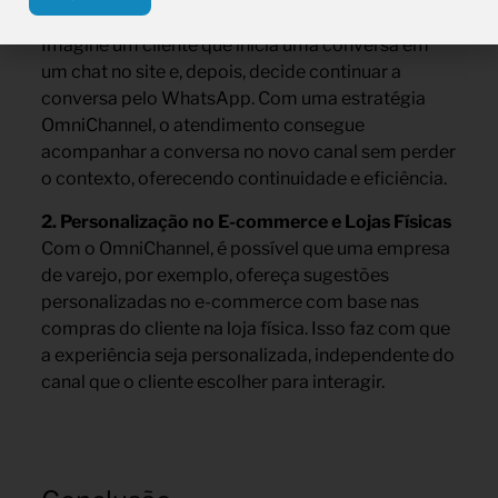
1. Atendimento Integrado em Múltiplos Canais
Imagine um cliente que inicia uma conversa em
um chat no site e, depois, decide continuar a
conversa pelo WhatsApp. Com uma estratégia
OmniChannel, o atendimento consegue
acompanhar a conversa no novo canal sem perder
o contexto, oferecendo continuidade e eficiência.
2. Personalização no E-commerce e Lojas Físicas
Com o OmniChannel, é possível que uma empresa
de varejo, por exemplo, ofereça sugestões
personalizadas no e-commerce com base nas
compras do cliente na loja física. Isso faz com que
a experiência seja personalizada, independente do
canal que o cliente escolher para interagir.